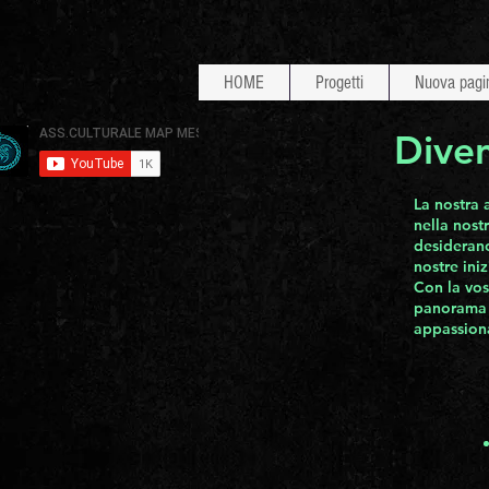
HOME
Progetti
Nuova pagi
Diven
La nostra 
nella nost
desiderano
nostre ini
Con la vos
panorama c
appassion