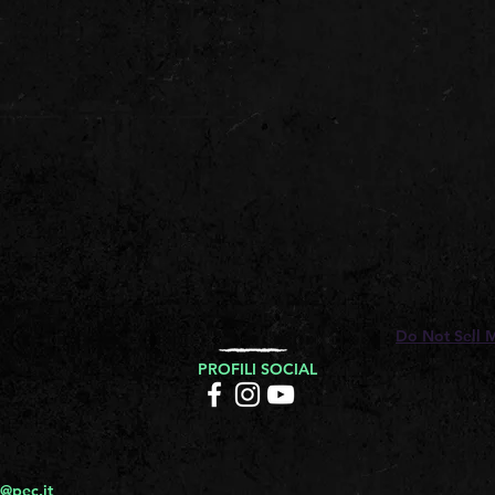
Do Not Sell 
PROFILI SOCIAL
@pec.it