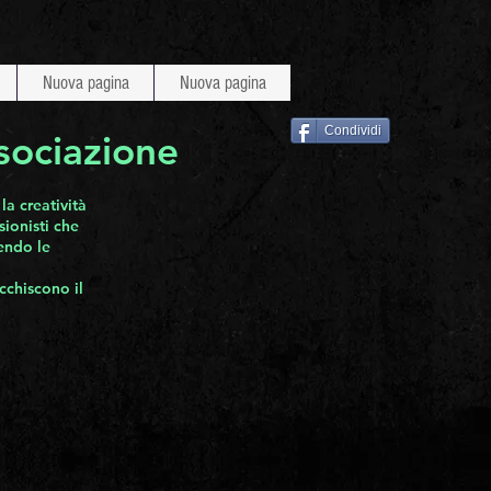
Nuova pagina
Nuova pagina
Condividi
sociazione
la creatività
sionisti che
nendo le
cchiscono il