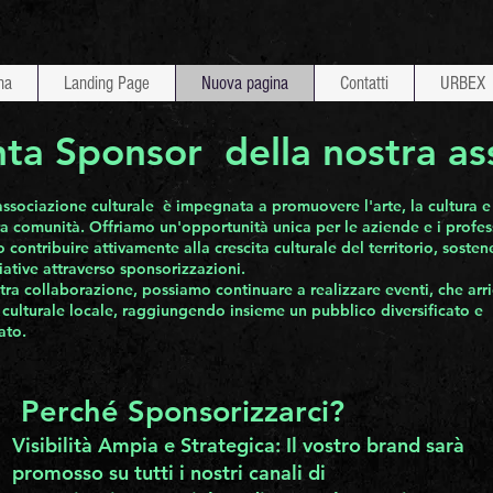
na
Landing Page
Nuova pagina
Contatti
URBEX
ta Sponsor della nostra as
associazione culturale è impegnata a promuovere l'arte, la cultura e 
ra comunità. Offriamo un'opportunità unica per le aziende e i profes
 contribuire attivamente alla crescita culturale del territorio, soste
ziative attraverso sponsorizzazioni.
tra collaborazione, possiamo continuare a realizzare eventi, che arri
ulturale locale, raggiungendo insieme un pubblico diversificato e
ato.
Perché Sponsorizzarci?
Visibilità Ampia e Strategica: Il vostro brand sarà
promosso su tutti i nostri canali di