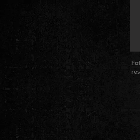
Fo
re