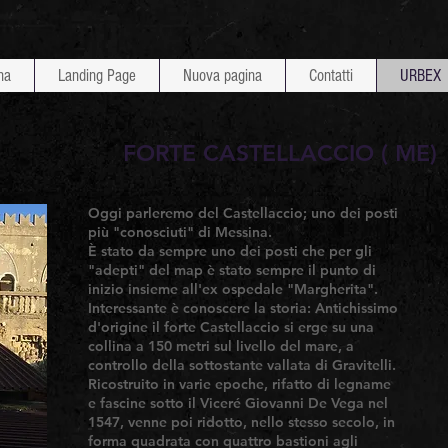
na
Landing Page
Nuova pagina
Contatti
URBEX
FORTE CASTELLACCIO ( ME)
Oggi parleremo del Castellaccio; uno dei posti
più "conosciuti" di Messina.
È stato da sempre uno dei posti che per gli
"adepti" del map è stato sempre il punto di
inizio insieme all'ex ospedale "Margherita".
Interessante è conoscere la storia: Antichissimo
d'origine il forte Castellaccio si erge su una
collina a 150 metri sul livello del mare, a
controllo della sottostante vallata di Gravitelli.
Ricostruito in varie epoche, rifatto di legname
e fascine sotto il Viceré Giovanni De Vega nel
1547, venne poi ridotto, nello stesso secolo, in
forma quadrata con quattro bastioni agli