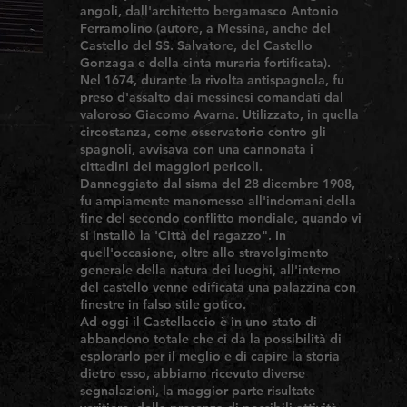
angoli, dall'architetto bergamasco Antonio
Ferramolino (autore, a Messina, anche del
Castello del SS. Salvatore, del Castello
Gonzaga e della cinta muraria fortificata).
Nel 1674, durante la rivolta antispagnola, fu
preso d'assalto dai messinesi comandati dal
valoroso Giacomo Avarna. Utilizzato, in quella
circostanza, come osservatorio contro gli
spagnoli, avvisava con una cannonata i
cittadini dei maggiori pericoli.
Danneggiato dal sisma del 28 dicembre 1908,
fu ampiamente manomesso all'indomani della
fine del secondo conflitto mondiale, quando vi
si installò la 'Città del ragazzo". In
quell'occasione, oltre allo stravolgimento
generale della natura dei luoghi, all'interno
del castello venne edificata una palazzina con
finestre in falso stile gotico.
Ad oggi il Castellaccio è in uno stato di
abbandono totale che ci da la possibilità di
esplorarlo per il meglio e di capire la storia
dietro esso, abbiamo ricevuto diverse
segnalazioni, la maggior parte risultate