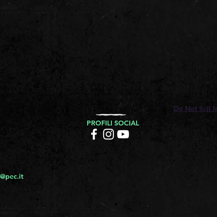
Do Not Sell 
PROFILI SOCIAL
@pec.it