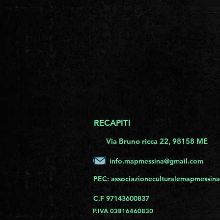
RECAPITI
Via Bruno ricca 22, 98158 ME
info.mapmessina@gmail.com
PEC:
associazioneculturalemapmessina
C.F 97143600837
P.IVA 03816460830