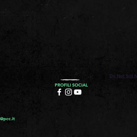
Do Not Sell 
PROFILI SOCIAL
@pec.it