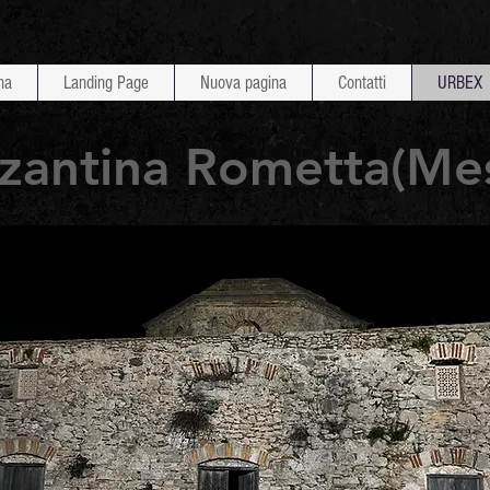
na
Landing Page
Nuova pagina
Contatti
URBEX
izantina Rometta(Mes