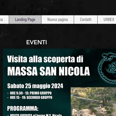
na
Landing Page
Nuova pagina
Contatti
URBEX
EVENTI