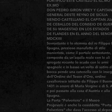
FORTIFICO ESTE CASTILLO EL ILL.MO 
EX.MO
DON PEDRO GIRON VIREY Y CAPITAN
GENERAL DESTE REYNO DE SICILIA
SIENDO CASTELLANO EL CAPITAN J
DE CEBALLOS DEL CONSEIO DE GUE
DE SU MAGESTAD EN LOS ESTADOS
DE FLANDES EN EL ANNO DEL SENO
MDCXIIII
Sovrastante è lo stemma del re Filippo I
Spagna, prezioso manufatto di stile
manierista, come il portale sottostante,
composto da un’aquila reale con le ali
spiegate recante lo scudo con le armi
spagnole e in basso un volto di satiro d
bocca pende una catenella con le inse
dell’Ordine del Toson d’Oro, ordine
cavalleresco istituito da Filippo il Buon
1431 in onore di Maria Vergine e di S. 
e poi passato alla casa d’Austria e alla
Spagna.
La Porta “Polveriera” e il Museo
Pregevole è anche la cosiddetta “Porta
Polveriera” che dava l’accesso al depos