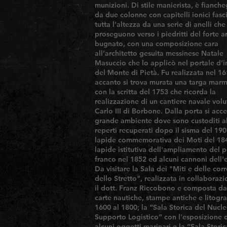
munizioni. Di stile manierista, è fianch
da due colonne con capitelli ionici fasc
tutta l’altezza da una serie di anelli che
proseguono verso i piedritti del forte a
bugnato, con una composizione cara
all’architetto gesuita messinese Natale
Masuccio che lo applicò nel portale d’
del Monte di Pietà. Fu realizzata nel 16
accanto si trova murata una targa mar
con la scritta del 1753 che ricorda la
realizzazione di un cantiere navale vol
Carlo III di Borbone. Dalla porta si acc
grande ambiente dove sono custoditi a
reperti recuperati dopo il sisma del 190
lapide commemorativa dei Moti del 18
lapide istitutiva dell'ampliamento del 
franco nel 1852 ed alcuni cannoni dell'
Da visitare la Sala dei "Miti e delle corr
dello Stretto", realizzata in collaboraz
il dott. Franz Riccobono e composta da
carte nautiche, stampe antiche e litogra
1600 al 1800; la “Sala Storica del Nucl
Supporto Logistico” con l'esposizione 
alcuni oggetti marinari e la “Sala Storic