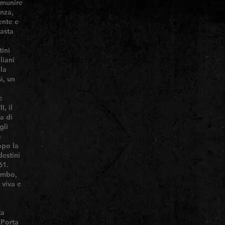
 munire
enza,
ente e
masta
ini
liani
 la
ì, un
e
I, il
a di
gli
a
opo la
destini
61.
iombo,
 viva e
ta
“Porta