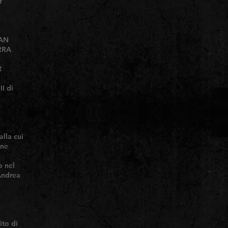
Y
UAN
RRA
R
II di
alla cui
gne
o nel
Andrea
ito di