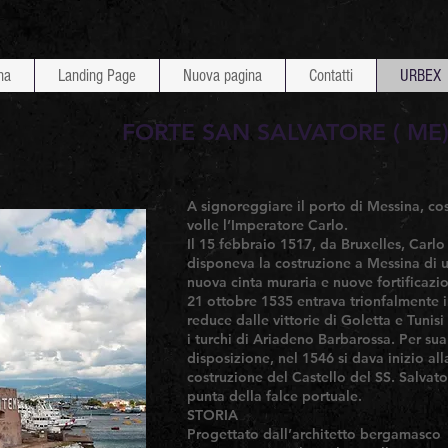
na
Landing Page
Nuova pagina
Contatti
URBEX
FORTE SAN SALVATORE ( ME
A signoreggiare il porto di Messina, cos
volle l’Imperatore Carlo.
Il 15 febbraio 1517, da Bruxelles, Carlo
disponeva la costruzione a Messina di 
nuova cinta muraria e nuove fortificazion
21 ottobre 1535 entrava trionfalmente in
reduce dalle vittorie di Goletta e Tunisi
i turchi di Ariadeno Barbarossa. Per sua
disposizione, nel 1546 si dava inizio all
costruzione del Castello del SS. Salvato
punta della falce portuale.
STORIA
Progettato dall’architetto bergamasco