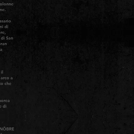
colonne
ne.
ssario
ni di
re,
 di San
Gran
va
il
 arco a
to che
morea
e di
E NÕBRE