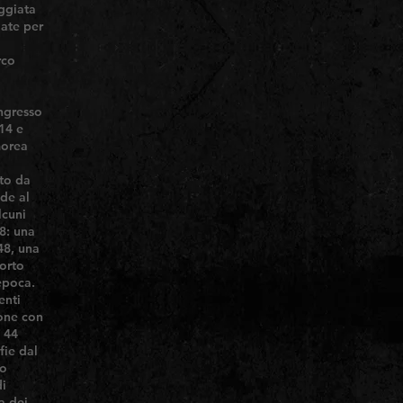
eggiata
iate per
rco
ingresso
14 e
morea
uto da
ede al
lcuni
8: una
48, una
porto
epoca.
enti
ione con
 44
fie dal
eo
di
a dei