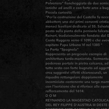
Polveriera” fiancheggiata da due semi
ioniche ad anelli e con forte arco a bug
Piccola curiosità
"Per la costruzione del Castello fu nece
abbattere uno dei primi conventi cristia
monaci basiliani dedicato al SS. Salvato
posto sulla punta della penisola falcata
Raineri, tradizionalmente fondato dal 
Conte Ruggero verso il 1090 e che ave
ospitato Papa Urbano VI nel 1385 "
La Porta “Spagnola”
Rappresenta un pregevole esempio di
architettura tardo-manierista. Sormonta 
poderoso portale in pietra calcarea, ad
tutto sesto con forte bugnato ad agget
crea suggestivi effetti chiaroscurali, un
riquadro rettangolare doppiamente
incorniciato contenente una targa mar
con l’iscrizione che si riferisce alle oper
rafforzamento del 1614:
D O M
REYNANDO LA MAGESTAD CATOLICA
DEL REY FILIPPE D’AUSTRIA III DEST