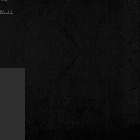
.../il-