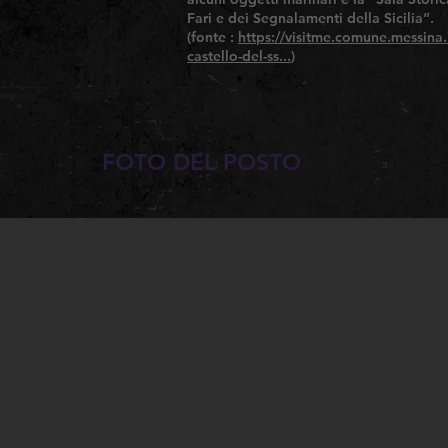
Fari e dei Segnalamenti della Sicilia”.
(fonte :
https://visitme.comune.messina.it/
castello-del-ss...
)
FOTO DEL POSTO