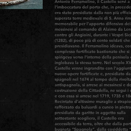
Antonio Ferramolino, il Castello servì a
l’imboccatura del porto che, in preced
era stato presidiato dalla non più effici
superata torre medievale di S. Anna ri
memorabile per l’apporto difensivo dei
messinesi al comando di Alaimo da Lent
contro gli Angioini, durante i Vespri Sici
(1282), di poco più di cento soldati che
presidiavano. Il Ferramolino ideava, cos
complesso fortificato bastionato che si
spingeva verso l’interno della penisola 
inglobava la stessa torre. Nel secolo XVI
Castello venne ingrandito con l’aggiunt
nuove opere fortificate e, presidiato da
spagnoli nel 1674 al tempo della rivolt
antispagnola, si arrese ai messinesi e d
costruzione della Cittadella, ne seguì i 
e con essa si arrese nel 1719, 1735 e 18
Recintato d’altissime muraglie a strap
rafforzato da baluardi a cuneo in pietra
presidiato da garitte in aggetto sulla
sottostante scogliera, il Castello era
accessibile da terra, oltre che dalla por
bugnata “Spagnola”, dalla cosiddetta 