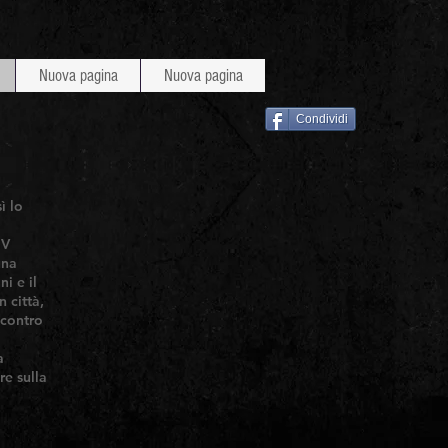
Nuova pagina
Nuova pagina
Condividi
)
ì lo
 V
una
i e il
 città,
 contro
a
re sulla