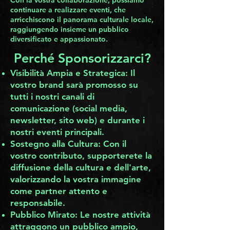
Con la vostra collaborazione, possiamo
continuare a realizzare eventi, che
arricchiscono il panorama culturale locale,
raggiungendo insieme un pubblico
diversificato e appassionato.
Perché Sponsorizzarci?
Visibilità Ampia e Strategica: Il
vostro brand sarà promosso su
tutti i nostri canali di
comunicazione (social media,
newsletter, sito web) e durante i
nostri eventi principali.
Sostegno alla Cultura: Con il
vostro contributo, supporterete la
diffusione della cultura e dell'arte,
valorizzando la vostra immagine
come partner attento e
responsabile.
Pubblico Mirato: Le nostre attività
attraggono un pubblico ampio,