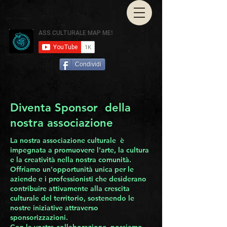
Condividi
Diventa Sponsor della
nostra associazione
La nostra associazione culturale è
impegnata a promuovere l'arte, la cultura
e la creatività nella nostra comunità.
Offriamo un'opportunità unica per le
aziende e i professionisti che desiderano
contribuire attivamente alla crescita
culturale del territorio, sostenendo le
nostre iniziative attraverso
sponsorizzazioni.