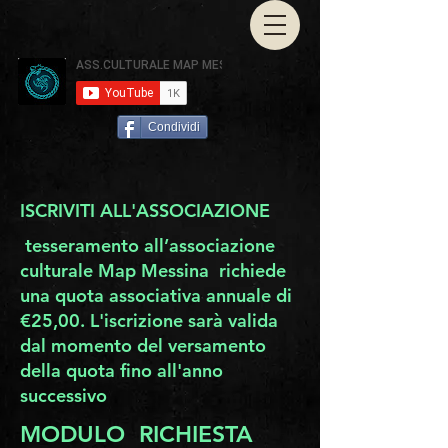
Condividi
ISCRIVITI ALL'ASSOCIAZIONE
tesseramento all’associazione
culturale Map Messina richiede
una quota associativa annuale di
€25,00. L'iscrizione sarà valida
dal momento del versamento
della quota fino all'anno
successivo
MODULO RICHIESTA