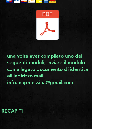
una volta aver compilato uno dei
seguenti moduli, inviare il modulo
con allegato documento di identità
all indirizzo mail
info.mapmessina@gmail.com
RECAPITI