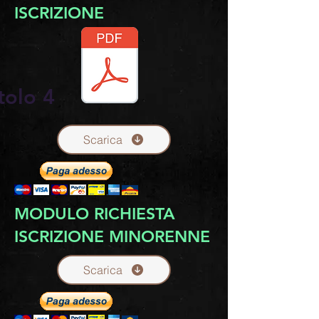
ISCRIZIONE
tolo 4
Scarica
MODULO RICHIESTA
ISCRIZIONE MINORENNE
Scarica