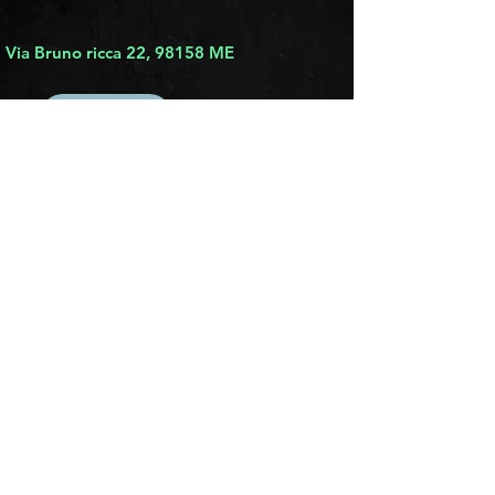
Via Bruno ricca 22, 98158 ME
info.mapmessina@gmail.com
C.F
97143600837
P.IVA
03816460830
PROFILI SOCIAL
PEC:
associazioneculturalemapmessina@pec.it
SITEMAP
HOME
CONTATTI