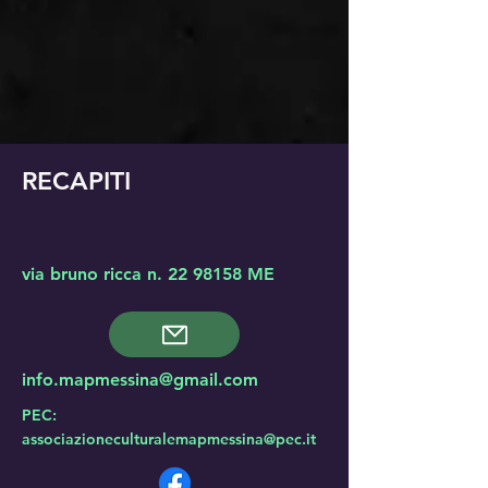
RECAPITI
via bruno ricca n.
22 98158
ME
info.mapmessina@gmail.com
PEC:
associazioneculturalemapmessina@pec.it