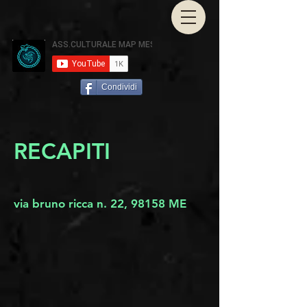
Condividi
RECAPITI
via bruno ricca n. 22, 98158 ME