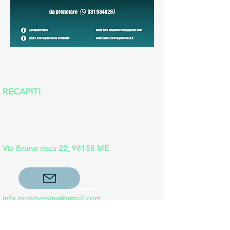
RECAPITI
Via Bruno ricca 22, 98158 ME
info.mapmessina@gmail.com
C.F
97143600837
P.IVA
03816460830