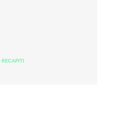
RECAPITI
Via Bruno ricca 22, 98158 ME
info.mapmessina@gmail.com
C.F
97143600837