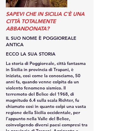
SAPEVI CHE IN SICILIA C'È UNA
CITTÀ TOTALMENTE
ABBANDONATA?
IL SUO NOME È POGGIOREALE
ANTICA
ECCO LA SUA STORIA
La storia di Poggioreale, città fantasma
in Sicilia in provincia di Trapani, è
iniziata, così come la conosciamo, 50
anni fa, quando venne colpita da un
violento fenomeno sismico. Il
terremoto del Belìce del 1968, di
magnitudo 6.4 sulla scala Richter, fu
chiamato così in quanto colpì una vasta
regione della Sicilia occidentale, per
l’appunto nella Valle del Belìce,
coinvolgendo diversi paesi compresi tra
le provincie di Trapani, Agrigento e