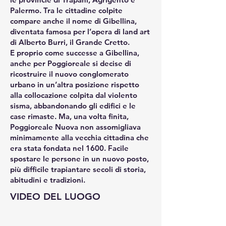
Palermo. Tra le cittadine colpite
compare anche il nome di Gibellina,
diventata famosa per l’opera di land art
di Alberto Burri, il Grande Cretto.
E proprio come successe a Gibellina,
anche per Poggioreale si decise di
ricostruire il nuovo conglomerato
urbano in un’altra posizione rispetto
alla collocazione colpita dal violento
sisma, abbandonando gli edifici e le
case rimaste. Ma, una volta finita,
Poggioreale Nuova non assomigliava
minimamente alla vecchia cittadina che
era stata fondata nel 1600. Facile
spostare le persone in un nuovo posto,
più difficile trapiantare secoli di storia,
abitudini e tradizioni.
VIDEO DEL LUOGO