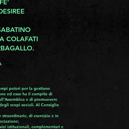
FFE’
 DESIREE
I SABATINO
DA COLAFATI
ARBAGALLO.
A
ampi poteri per la gestione
ione ed esso ha il compito di
 dall’Assemblea e di promuovere
egli scopi sociali. Al Consiglio
e straordinarie, di esercizio e in
sociazione;
ervizi istituzionali, complementari e