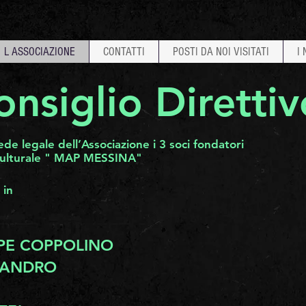
L ASSOCIAZIONE
CONTATTI
POSTI DA NOI VISITATI
I
onsiglio Direttiv
de legale dell’Associazione i 3 soci fondatori
e culturale " MAP MESSINA"
 in
PPE COPPOLINO
SSANDRO