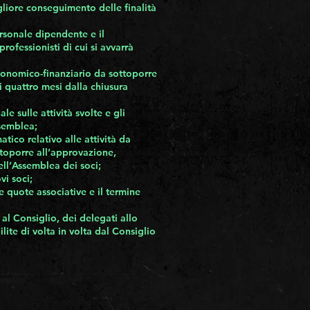
gliore conseguimento delle finalità
ersonale dipendente e il
ofessionisti di cui si avvarrà
conomico-finanziario da sottoporre
 quattro mesi dalla chiusura
e sulle attività svolte e gli
ssemblea;
ico relativo alle attività da
toporre all’approvazione,
ell’Assemblea dei soci;
vi soci;
 quote associative e il termine
i al Consiglio, dei delegati allo
lite di volta in volta dal Consiglio