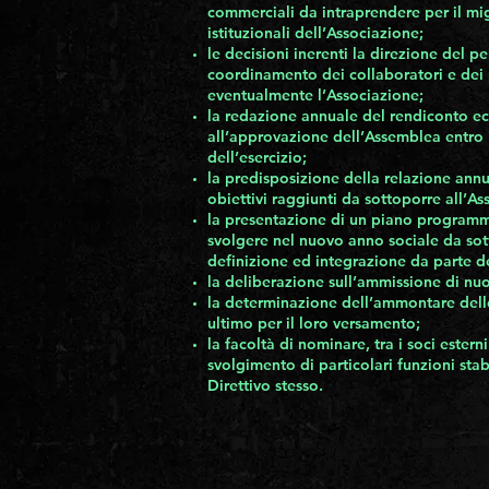
commerciali da intraprendere per il mi
istituzionali dell’Associazione;
le decisioni inerenti la direzione del p
coordinamento dei collaboratori e dei pr
eventualmente l’Associazione;
la redazione annuale del rendiconto e
all’approvazione dell’Assemblea entro i
dell’esercizio;
la predisposizione della relazione annual
obiettivi raggiunti da sottoporre all’A
la presentazione di un piano programmat
svolgere nel nuovo anno sociale da sot
definizione ed integrazione da parte d
la deliberazione sull’ammissione di nuo
la determinazione dell’ammontare delle
ultimo per il loro versamento;
la facoltà di nominare, tra i soci estern
svolgimento di particolari funzioni stabi
Direttivo stesso.