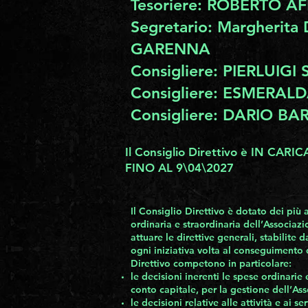
Tesoriere: ROBERTO A
Segretario: Margherita
GARENNA
Consigliere: PIERLUIG
Consigliere: ESMERAL
Consigliere: DARIO B
Il Consiglio Direttivo è IN CARIC
FINO AL 9\04\2027
Il Consiglio Direttivo è dotato dei più 
ordinaria e straordinaria dell’Associaz
attuare le direttive generali, stabilite
ogni iniziativa volta al conseguimento d
Direttivo competono in particolare:
le decisioni inerenti le spese ordinarie 
conto capitale, per la gestione dell’As
le decisioni relative alle attività e ai s