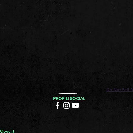
Do Not Sell 
PROFILI SOCIAL
@pec.it