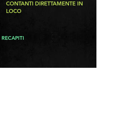
CONTANTI DIRETTAMENTE IN
LOCO
RECAPITI
Via Bruno ricca 22, 98158 ME
info.mapmessina@gmail.com
C.F
97143600837
P.IVA
03816460830
PROFILI SOCIAL