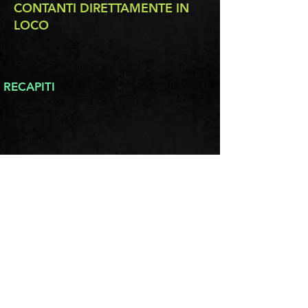
CONTANTI DIRETTAMENTE IN
LOCO
RECAPITI
Via Bruno ricca 22, 98158 ME
info.mapmessina@gmail.com
C.F
97143600837
P.IVA
03816460830
PROFILI SOCIAL