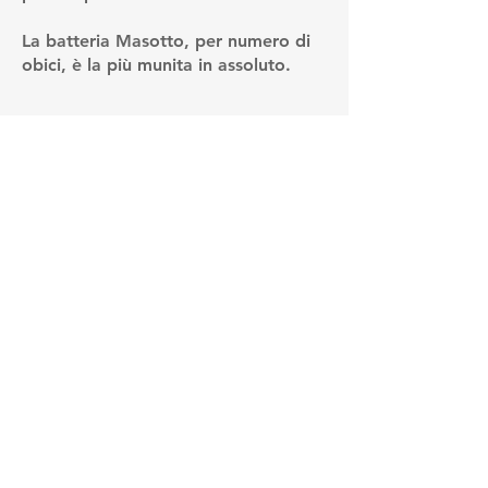
La batteria Masotto, per numero di
obici, è la più munita in assoluto.
RECAPITI
Via Bruno ricca 22, 98158 ME
info.mapmessina@gmail.com
C.F
97143600837
P.IVA
03816460830
PROFILI SOCIAL