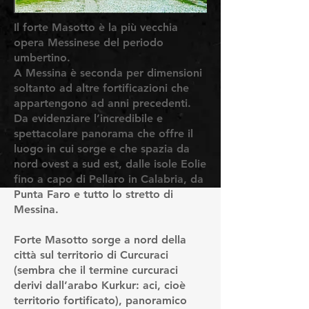
Il forte Masotto è la più vecchia
opera Messinese del periodo
umbertino.
A Messina è seconda per dimensioni
soltanto ad altre fortificazioni che
appartengono ad anni precedenti.
Da evidenziare l’incredibile e
spettacolare panorama che offre il
luogo in cui sorge e che spazia da
nord ovest a sud est, dalle isole Eolie
fino a capo di Pellaro in Calabria, da
Punta Faro e tutto lo stretto di
Messina.
Forte Masotto sorge a nord della
città sul territorio di Curcuraci
(sembra che il termine curcuraci
derivi dall’arabo Kurkur: aci, cioè
territorio fortificato), panoramico