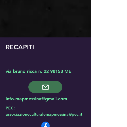
RECAPITI
via bruno ricca n.
22 98158
ME
info.mapmessina@gmail.com
PEC:
associazioneculturalemapmessina@pec.it