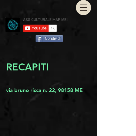
Condividi
RECAPITI
via bruno ricca n. 22, 98158 ME