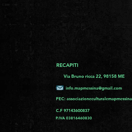
RECAPITI
Via Bruno ricca 22, 98158 ME
info.mapmessina@gmail.com
PEC:
associazioneculturalemapmessina
C.F 97143600837
P.IVA 03816460830