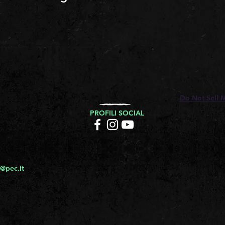
Do Not Sell 
PROFILI SOCIAL
@pec.it