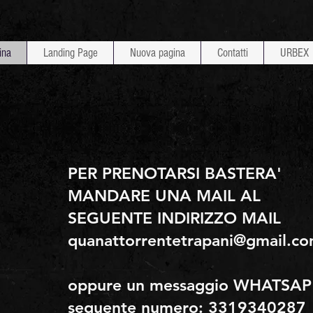
ina
Landing Page
Nuova pagina
Contatti
URBEX
PER PRENOTARSI BASTERA'
MANDARE UNA MAIL AL
SEGUENTE INDIRIZZO MAIL
quanattorrentetrapani@gmail.c
oppure un messaggio WHATSAP 
seguente numero: 3319340287