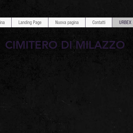
ina
Landing Page
Nuova pagina
Contatti
URBEX
CIMITERO DI MILAZZO