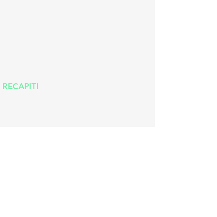
RECAPITI
Via Bruno ricca 22, 98158 ME
info.mapmessina@gmail.com
C.F
97143600837
P.IVA
03816460830