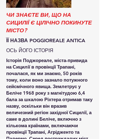
ЧИ ЗНАЄТЕ ВИ, ЩО НА
СИЦИЛІЇ Є ЦІЛІЧНО ПОКИНУТЕ
МІСТО?
ЇЇ НАЗВА POGGIOREALE ANTICA
ОСЬ ЙОГО ІСТОРІЯ
Історія Поджореале, міста-привида
на Сицилії в провінції Трапані,
почалася, як ми знаємо, 50 років
тому, коли воно зазнало потужного
сейсмічного явища. Землетрус у
Беліче 1968 року з магнітудою 6,4
бала за шкалою Ріхтера отримав таку
назву, оскільки він вразив
величезний регіон західної Сицилії, а
саме в долині Беліче, включно з
кількома країнами, включаючи
провінції Трапані, Агрідженто та
Палермо. Серед постраждалих міст