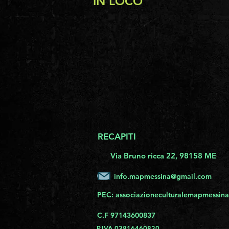
IN LOCO
RECAPITI
Via Bruno ricca 22, 98158 ME
info.mapmessina@gmail.com
PEC:
associazioneculturalemapmessina
C.F 97143600837
P.IVA 03816460830