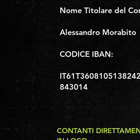
Nome Titolare del Con
Alessandro Morabito
CODICE IBAN:
IT61T360810513824
843014
CONTANTI DIRETTAME