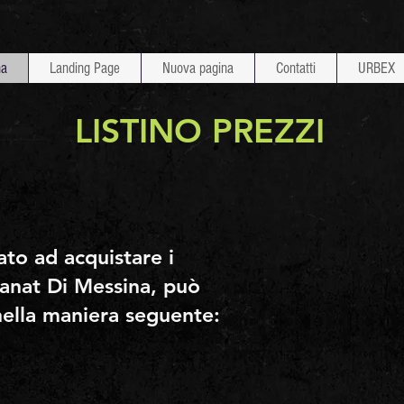
na
Landing Page
Nuova pagina
Contatti
URBEX
LISTINO PREZZI
ato ad acquistare i
 Qanat Di Messina, può
nella maniera seguente: