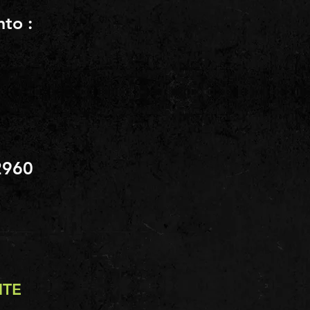
to :
2960
NTE